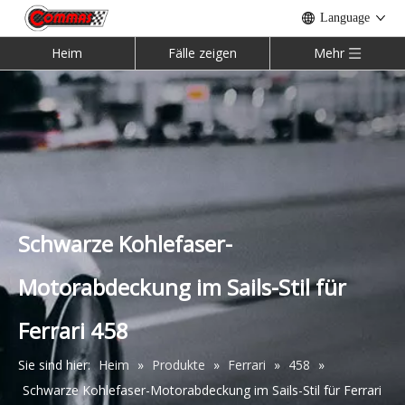
Language
Heim
Fälle zeigen
Mehr
Heckstoßstangendiffusor im Rowen-Stil aus Kohlefaser für Lambroghini Huracan LP610
OEM Motorhaubenabdeckung Motorhaubenscharnier für Mclaren 540C
Schwarze Kohlefaser-
Motorabdeckung im Sails-Stil für
Ferrari 458
Sie sind hier:
Heim
»
Produkte
»
Ferrari
»
458
»
Schwarze Kohlefaser-Motorabdeckung im Sails-Stil für Ferrari
RYFT Kohlefaser-Bodykit für Mclaren 720S
Entenschwanz-Heckflügel aus Kohlefaser im Vorsteiner-Stil für Ferrari 458