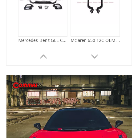
Carbonfaser-Mansory-Bodykits für Ferrari F8
Ferrari F8 Mansory Dry Carbon Fiber Body Kit
Misha Style Kohlefaser-Fiberglas-Ducktail-Heckspoiler für Ferrari 488 GTB
Carbonfaser-Frontlippe im Vorsteiner-Stil für Mclaren 720S