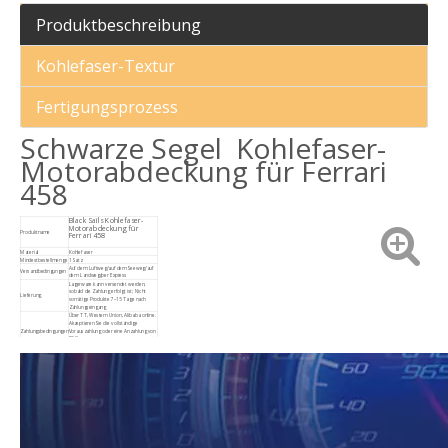
Produktbeschreibung
Kohlefaser-Textur
Fertigungsprozess
Schwarze Segel Kohlefaser-
Motorabdeckung für Ferrari
458
Black Sails Kohlefaser-
Motorabdeckung für
Produktname
Ferrari 458
OEM-Kohlefaser-Hinterkofferraum-Motorabdeckung für Mclaren 540c 570s
Mansory Bodykit für Mercedes Benz GLE Coupé
Material
Kohlefaser
Mindestbestellmenge
1 Satz
Auf dem Luftweg/auf dem Seeweg/auf
Versandbedingungen
dem Landweg/per Express
Lagerware kann versendet werden,
sobald die Zahlung erfolgt ist; Nicht
Lieferung
vorrätige Produkte 7–15 Tage nach
Zahlungseingang
Über TT, Western Union, Alibaba online.
Akzeptieren Sie die vollständige
Zahlungsbedingungen
Vorauszahlung oder eine Anzahlung von
30 %
70 % Restbetrag vor Versand.
Für alle Produkte, die mit der
Fabrikproduktionsqualität von Commas
Kundendienstrichtlinie
in Zusammenhang stehen, wird
Kundendienst angeboten
Alle Produkte mit Karton- und
Paket
Holzverpackung
Spezialisiert auf OEM- und ODM-
OEM-Service
Bestellungen basierend auf
Kundenanforderungen