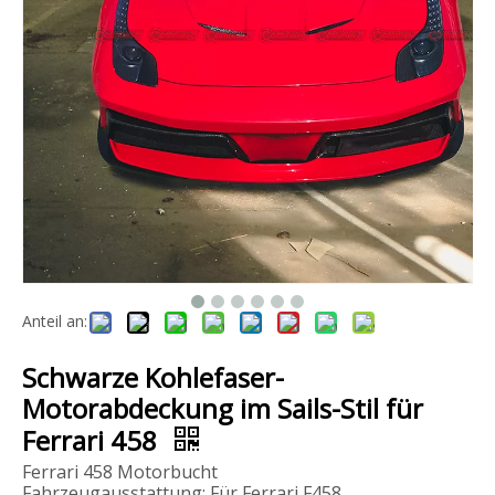
Mansory LED-Scheinwerfer-Auto-Stoßstangen-Montage-Bodykits für Rolls Royce Ghost
Topcar-Bodykit aus Kohlefaser für Mclaren 720S
Anteil an:
Schwarze Kohlefaser-
Motorabdeckung im Sails-Stil für
Ferrari 458
Ferrari 458 Motorbucht
Fahrzeugausstattung: Für Ferrari F458