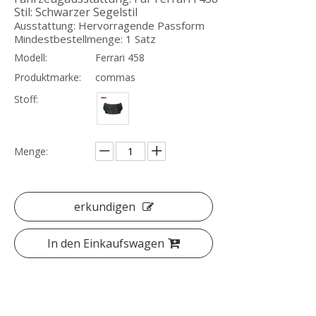
Stil: Schwarzer Segelstil
Ausstattung: Hervorragende Passform
Mindestbestellmenge: 1 Satz
Modell:
Ferrari 458
Produktmarke:
commas
22-24 Zoll Mansory Leichtmetallfelgen Naben für Rolls-Royce Cullinan
Halbcarbon Mansory Bodykit für Lamborghini Urus
Stoff:
Menge:
erkundigen
In den Einkaufswagen
Mansory-Karosseriesatz aus halber Kohlefaser für Rolls Royce Cullinan
LB Style Carbon Fiber Wide Body Kit für Lambroghini Gallardo LP540