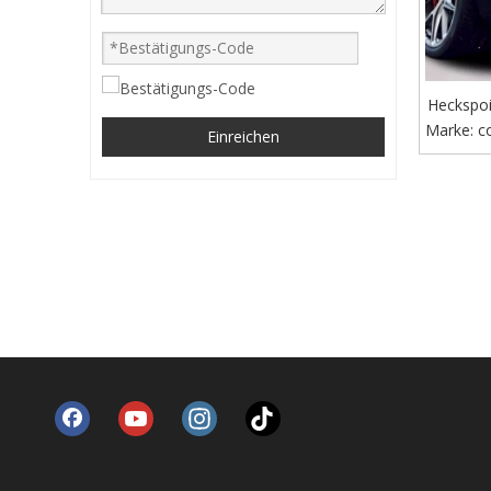
Heckspoi
Marke:
Stil für
c
Einreichen