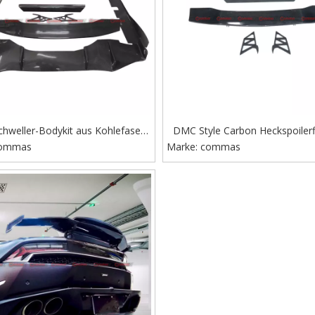
chweller-Bodykit aus Kohlefaser
DMC Style Carbon Heckspoilerfl
-Stil für Lambroghini Huracan
ommas
Marke:
Lamborghini Huracan LP610
commas