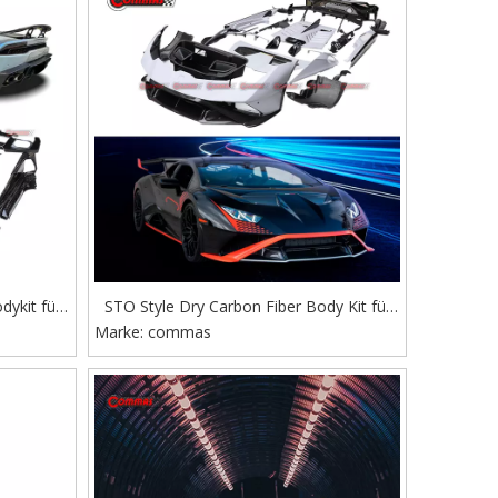
ykit für
STO Style Dry Carbon Fiber Body Kit für
610 im
Marke:
commas
Lambroghini Huracan