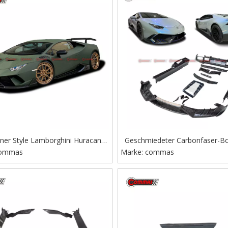
iner Style Lamborghini Huracan
Geschmiedeter Carbonfaser-Bod
610 Carbonfaser-Frontlippe
ommas
Marke:
den Lamborghini Huracan Lp
commas
Mansory-Stil