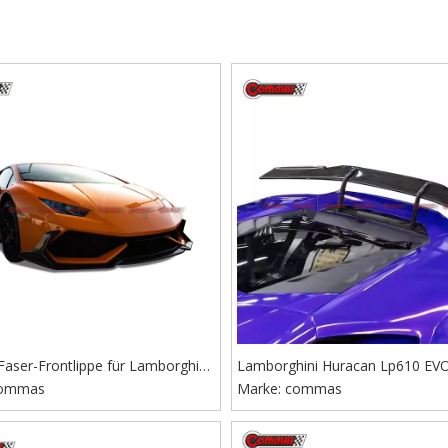
aser-Frontlippe für Lamborghini
Lamborghini Huracan Lp610 EV
can Lp610 Dnc-Stil-Autoteile
ommas
Marke:
auf Novitec Style Dry Carbon H
commas