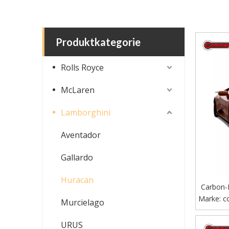
Produktkategorie
Rolls Royce
McLaren
Lamborghini
Aventador
Gallardo
Huracan
Carbon-F
Marke:
Hur
c
Murcielago
URUS