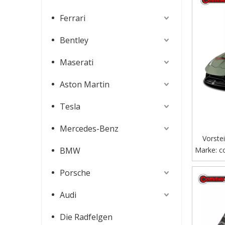
Ferrari
Bentley
Maserati
Aston Martin
Tesla
Mercedes-Benz
Vorste
BMW
Marke:
Lp
c
Porsche
Audi
Die Radfelgen