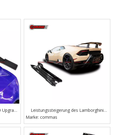
O Upgrade
Leistungssteigerung des Lamborghini
eckflügel
Marke:
Huracan auf Carbonfaser-Seitenschweller
commas
im Vorsteiner-Stil