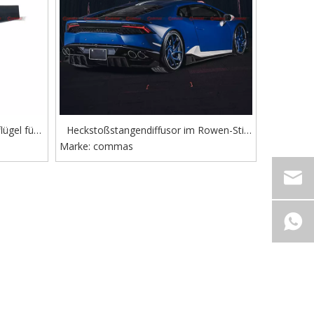
ügel für
Heckstoßstangendiffusor im Rowen-Stil
 LP580
Marke:
aus Kohlefaser für Lambroghini Huracan
commas
LP610