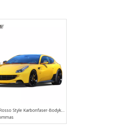
Rosso Style Karbonfaser-Bodykit
ommas
für Ferrari FF