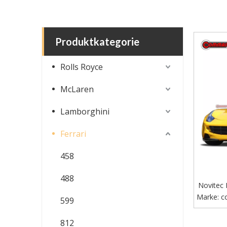
Produktkategorie
Rolls Royce
McLaren
Lamborghini
Ferrari
458
488
Novitec 
Marke:
c
599
812