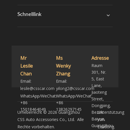
Schnelllink
Mr
Ms
Adresse
Lesile
Wenky
Raum
301, Nr.
Chan
Zhang
5, East
Email:
Email:
Lane,
lesile@csscar.com
yilong2@csscar.com
Jiaoteng
WhatsApp/WeChat:
WhatsApp/WeChat:
Street,
+86
+86
Dongping,
15018464049
13826297145
Urheberrecht ©
2026
Guangzhou
Bezirk
Unterstützung
Baiyun,
CSS Auto Accessories Co., Ltd. Alle
von
Guangzhou,
Rechte vorbehalten.
Leadong
.