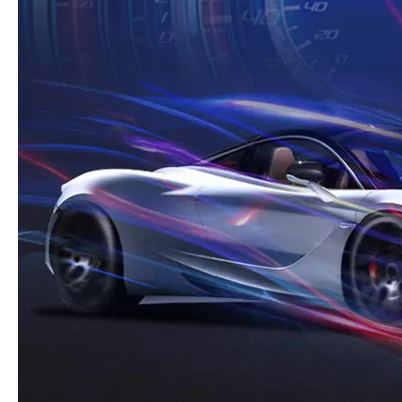
Alle Produkte mit Karton- und
Paket
Holzverpackung
Spezialisiert auf OEM- und ODM-
OEM-Service
Bestellungen basierend auf
Kundenanforderungen