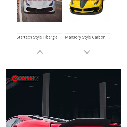
Karbonfaser-Bodykit im Novitec-Stil für Ferrari 488
Mansory LED-Scheinwerfer-Auto-Stoßstangen-Montage-Bodykits für Rolls Royce Ghost
Mansory Bodykit für Mercedes Benz GLE Coupé
Old Style Upgrade auf New Style Body Kit für Rolls Royce Ghost 4 Generation