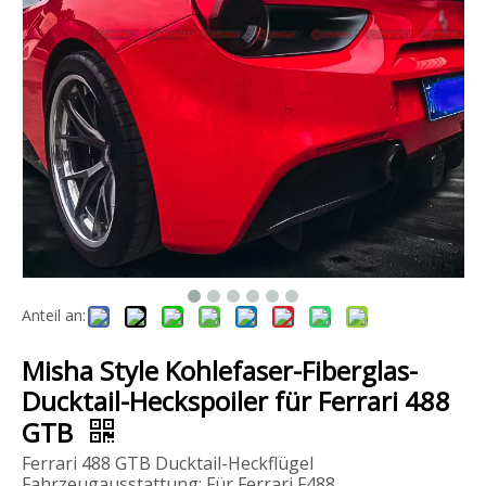
GT4 Style Carbonfaser-Frontstoßstange für Mclaren 540C 570S
Umbau Mansory GFK Bodykit für Rolls Royce Ghost 1-3 Upgrade auf Ghost 4
Anteil an:
Misha Style Kohlefaser-Fiberglas-
Ducktail-Heckspoiler für Ferrari 488
GTB
Ferrari 488 GTB Ducktail-Heckflügel
Fahrzeugausstattung: Für Ferrari F488