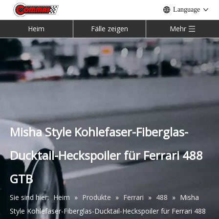
Language
Heim
Fälle zeigen
Mehr
Novitec Style Glasfaser-Bodykit für Ferrari 488
Mansory Style Kohlefaser-Heckspoilerflügel für Ferrari 812
Misha Style Kohlefaser-Fiberglas-
Ducktail-Heckspoiler für Ferrari 488
GTB
Sie sind hier:
Heim
»
Produkte
»
Ferrari
»
488
»
Misha
Style Kohlefaser-Fiberglas-Ducktail-Heckspoiler für Ferrari 488
Karosserie-Kit aus halber Kohlefaser im Pista-Stil für Ferrari 488
Mansory Style Kohlefaser-Glasfaser-Bodykit für Ferrari 488