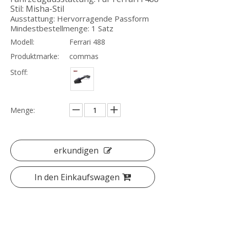
Stil: Misha-Stil
Ausstattung: Hervorragende Passform
Mindestbestellmenge: 1 Satz
Modell:
Ferrari 488
Produktmarke:
commas
Carbonfaser-Frontlippe im Vorsteiner-Stil für Mclaren 720S
Karbonfaser-Bodykit im Misha-Stil für Ferrari 488
Stoff:
Menge:
erkundigen
In den Einkaufswagen
Facelift Mansory Fiberglas Body Kit für Rolls Royce Ghost 1 Generation
Carbonfaser-Glasfaser-Bodykit im Capristo-Stil für Ferrari 488