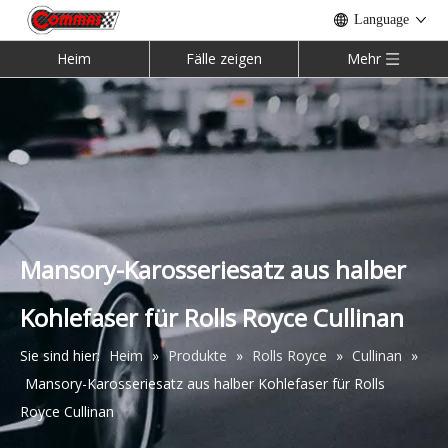
Language
Heim
Fälle zeigen
Mehr
McLaren 540c 570s 570gt 600LT Bodykit
Halbcarbon Mansory Bodykit für Lamborghini Urus
Mansory-Karosseriesatz aus halber
Kohlefaser für Rolls Royce Cullinan
Sie sind hier:
Heim
»
Produkte
»
Rolls Royce
»
Cullinan
»
Mansory-Karosseriesatz aus halber Kohlefaser für Rolls
04-12 Rolls-Royce Phantom Wald Bodykit
Maserati Levante Mansory Glashaube
Royce Cullinan