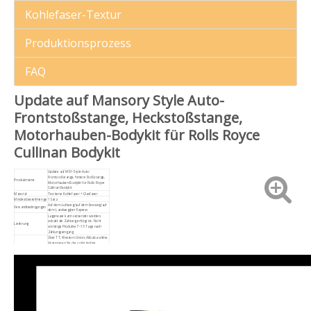
Kohlefaser-Textur
Produktionsprozess
FAQ
Update auf Mansory Style Auto-
Frontstoßstange, Heckstoßstange,
Motorhauben-Bodykit für Rolls Royce
Cullinan Bodykit
Update auf MSY-Style-Auto-
Frontstoßstange, hintere Stoßstange,
Produktname
Motorhauben-Bodykit für Rolls Royce
Cullinan Bodykit
Material
Trockene Kohlefaser + Glasfaser
Mindestbestellmenge
1 Satz
Auf dem Luftweg/auf dem Seeweg/auf
Versandbedingungen
dem Landweg/per Express
Lagerware kann versendet werden,
sobald die Zahlung erfolgt ist; Nicht
Lieferung
vorrätige Produkte 7–15 Tage nach
Zahlungseingang
Über TT, Western Union, Alibaba online.
Akzeptieren Sie die vollständige
Zahlungsbedingungen
Vorauszahlung oder eine Anzahlung von
30 % und den Restbetrag von 70 % vor
dem Versand.
Für alle Produkte, die mit der
Fabrikproduktionsqualität von Commas
Kundendienstrichtlinie
in Zusammenhang stehen, wird
Kundendienst angeboten
Alle Produkte mit Karton- und
Paket
Holzverpackung
Spezialisiert auf OEM- und ODM-
OEM-Service
Bestellungen basierend auf
Kundenanforderungen