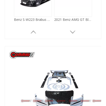
Rolls Royce Cullinan Mansory Bodykit aus geschmiedetem Carbon
Maserati Quattroporte LeapDesign Bodykit
Maserati Ghibli aspec Bodykit
McLaren 720S OEM-Spoiler