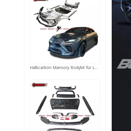
Geschmiedeter Mansory W12 Bodykit aus Kohlefaser für Bentley Bentayga