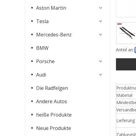
Aston Martin
Tesla
Mercedes-Benz
BMW
Anteil an:
Porsche
Audi
McLaren 540c 570s 570gt 600LT Bodykit
Die Radfelgen
Produktn
Material
Andere Autos
Mindestb
Versandb
heiße Produkte
Lieferung
Neue Produkte
Zahlungs