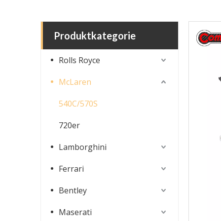
Produktkategorie
Rolls Royce
McLaren
540C/570S
720er
Lamborghini
Ferrari
Bentley
Maserati