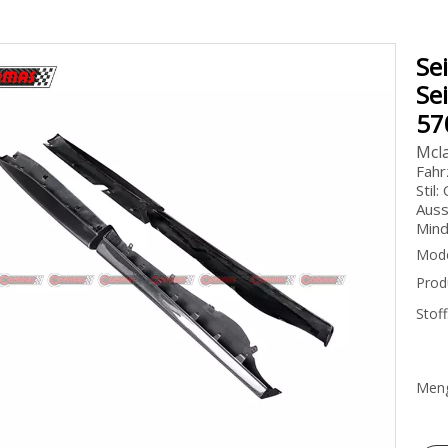
Se
Se
57
Mcla
Fahr
Stil
Auss
Mind
Mode
Prod
Stoff
Meng