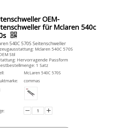
itenschweller OEM-
itenschweller für Mclaren 540c
0s
ren 540C 570S Seitenschweller
zeugausstattung: Mclaren 540C 570S
: OEM
Stil
tattung: Hervorragende Passform
estbestellmenge: 1 Satz
ll:
McLaren 540C 570S
uktmarke:
commas
:
e: