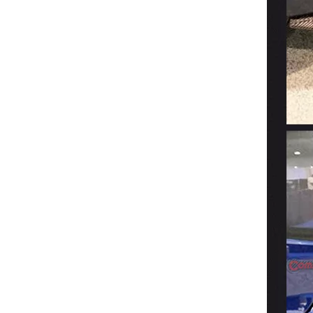
Mansory Style Fiberglas Body Kit für Bentley Flying Spur 2010–2014
Umbau Mansory GFK Bodykit für Rolls Royce Ghost 1-3 Upgrade auf Ghost 4