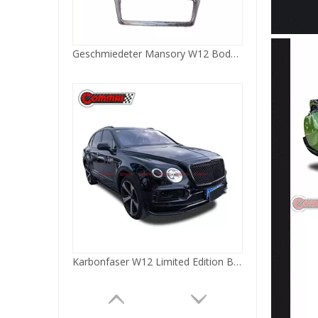
Karbonfaser W12 Limited Edition Bodykit für Bentley Bentayga
Mansory Widebody-Kit für Bentley Continental GTC