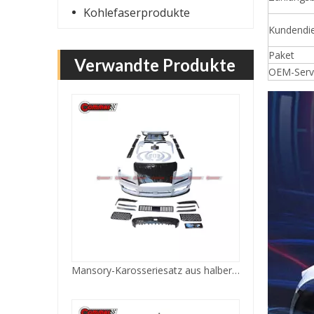
Kohlefaserprodukte
Kundendien
Paket
Verwandte Produkte
Mansory-Karosseriesatz aus halber Kohlefaser für Rolls Royce Cullinan
OEM-Serv
Halbcarbon Mansory Bodykit für Lamborghini Urus