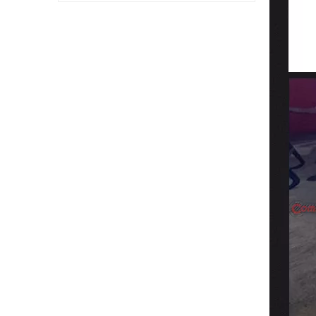
Carbon-Bodykit im W12-Stil für Bentley Flying Spur 2022