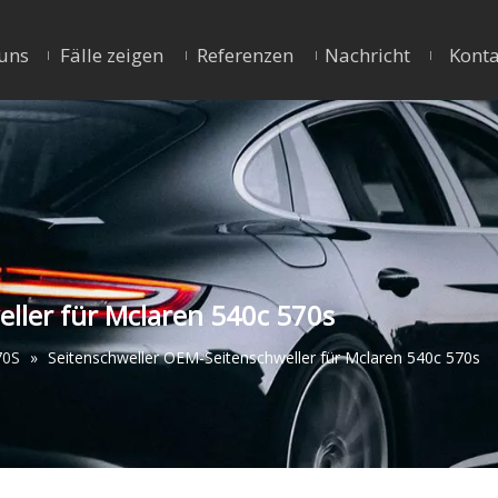
uns
Fälle zeigen
Referenzen
Nachricht
Konta
ller für Mclaren 540c 570s
70S
»
Seitenschweller OEM-Seitenschweller für Mclaren 540c 570s