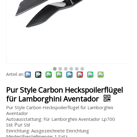
Mansory Style Fiberglas Body Kit für Bentley Flying Spur 2010–2014
Universal K9 Obsidian Black Spirit of Ecstasy für Rolls Royce Ghost Phantom Wraith Cullinan
Anteil an:
Pur Style Carbon Heckspoilerflügel
für Lamborghini Aventador
Pur Style Carbon Heckspoilerflügel für Lamborghini
Aventador
Autoausstattung: Für Lamborghini Aventador Lp700
Pur
Stil:
Stil
Einrichtung: Ausgezeichnete Einrichtung
Mindestbestellmenge: 1 Satz