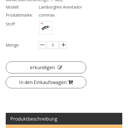
Modell:
Lamborghini Aventador
Produktmarke:
commas
Mansory GFK Bodykit für Rolls Royce Ghost Ⅰbis Ⅱ
Umbau Mansory GFK Bodykit für Rolls Royce Ghost 1-3 Upgrade auf Ghost 4
Stoff:
Menge:
erkundigen
In den Einkaufswagen
Produktbeschreibung