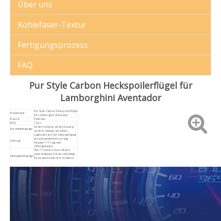
Über uns
Kohlefaser-Textur
Fertigungsprozess
FAQ
Pur Style Carbon Heckspoilerflügel für
Lamborghini Aventador
Pur Style Carbon Heckspoilerflügel
Produktname
für Lamborghini Aventador
Material
Kohlefaser
MOQ
1 Satz
Auf dem Luftweg / auf dem Seeweg /
Versandbedingungen
auf dem Landweg / per Express
Lagerware kann nach Zahlungseingang
versandt werden;Nicht vorrätige
Lieferung
Produkte 7-15 Tage nach
Zahlungseingang
Über TT, Western Union, Alibaba
online.Akzeptieren Sie die vollständige
Zahlungsbedingungen
Vorauszahlung oder 30 % Anzahlung
und 70 % Restbetrag vor dem Versand.
Alle Produkte, die mit der Qualität der
Werksproduktion von Commas in
After-Sales-Richtlinie
Verbindung stehen, bieten After-Sales-
Support
Alle Produkte mit Karton- und
Paket
Holzverpackung
spezialisiert auf OEM-, ODM-Bestellung
OEM-Service
basierend auf der Anforderung des
Kunden