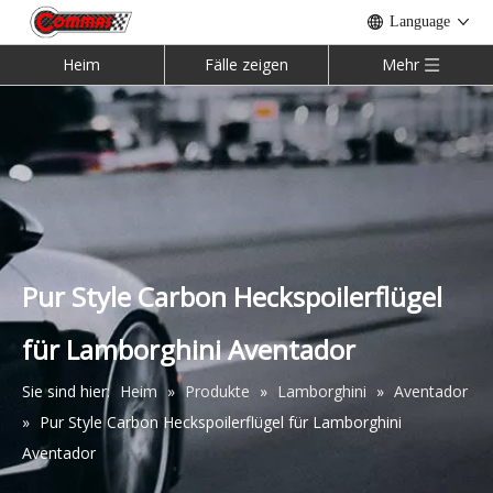
Language
Heim
Fälle zeigen
Mehr
McLaren 540c 570s 570gt 600LT Bodykit
Mansory-Karosseriesatz aus halber Kohlefaser für Rolls Royce Cullinan
Pur Style Carbon Heckspoilerflügel
für Lamborghini Aventador
Sie sind hier:
Heim
»
Produkte
»
Lamborghini
»
Aventador
»
Pur Style Carbon Heckspoilerflügel für Lamborghini
Halbcarbon Mansory Bodykit für Lamborghini Urus
Geschmiedeter Mansory W12 Bodykit aus Kohlefaser für Bentley Bentayga
Aventador