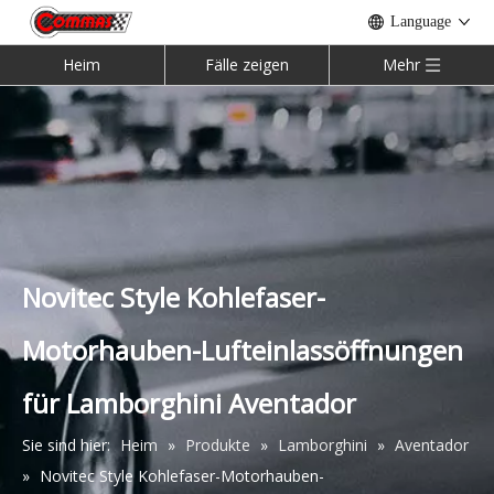
Language
Heim
Fälle zeigen
Mehr
McLaren 540c 570s 570gt 600LT Bodykit
Mansory-Karosseriesatz aus halber Kohlefaser für Rolls Royce Cullinan
Novitec Style Kohlefaser-
Motorhauben-Lufteinlassöffnungen
für Lamborghini Aventador
Sie sind hier:
Heim
»
Produkte
»
Lamborghini
»
Aventador
»
Novitec Style Kohlefaser-Motorhauben-
Halbcarbon Mansory Bodykit für Lamborghini Urus
Geschmiedeter Mansory W12 Bodykit aus Kohlefaser für Bentley Bentayga