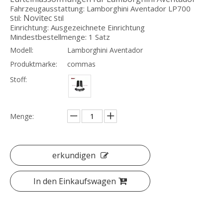
Fahrzeugausstattung: Lamborghini Aventador LP700
Novitec
Stil:
Stil
Einrichtung: Ausgezeichnete Einrichtung
Mindestbestellmenge: 1 Satz
Modell:
Lamborghini Aventador
Mansory GFK Bodykit für Rolls Royce Ghost Ⅰbis Ⅱ
Umbau Mansory GFK Bodykit für Rolls Royce Ghost 1-3 Upgrade auf Ghost 4
Produktmarke:
commas
Stoff:
Menge:
erkundigen
In den Einkaufswagen