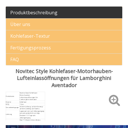
Produktbeschreibung
Über uns
Kohlefaser-Textur
Fertigungsprozess
FAQ
Novitec Style Kohlefaser-Motorhauben-
Lufteinlassöffnungen für Lamborghini
Aventador
Novitec Style Kohlefaser-
Motorhauben-
Produktname
Lufteinlassöffnungen für
Lamborghini Aventador
Material
Kohlefaser
MOQ
1 Satz
Auf dem Luftweg / auf dem Seeweg /
Versandbedingungen
auf dem Landweg / per Express
Lagerware kann nach Zahlungseingang
versandt werden;Nicht vorrätige
Lieferung
Produkte 7-15 Tage nach
Zahlungseingang
Über TT, Western Union, Alibaba
online.Akzeptieren Sie die vollständige
Zahlungsbedingungen
Vorauszahlung oder 30 % Anzahlung
und 70 % Restbetrag vor dem Versand.