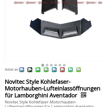
Mansory Style Fiberglas Body Kit für Bentley Flying Spur 2010–2014
Universal K9 Obsidian Black Spirit of Ecstasy für Rolls Royce Ghost Phantom Wraith Cullinan
Anteil an:
Novitec Style Kohlefaser-
Motorhauben-Lufteinlassöffnungen
für Lamborghini Aventador
Novitec Style Kohlefaser-Motorhauben-
Lufteinlassöffnungen für Lamborghini Aventador