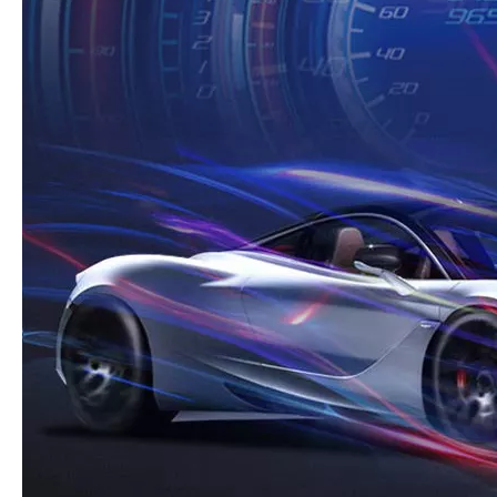
Alle Produkte, die mit der Qualität der
Werksproduktion von Commas in
After-Sales-Richtlinie
Verbindung stehen, bieten After-Sales-
Support
Alle Produkte mit Karton- und
Paket
Holzverpackung
spezialisiert auf OEM-, ODM-Bestellung
OEM-Service
basierend auf der Anforderung des
Kunden