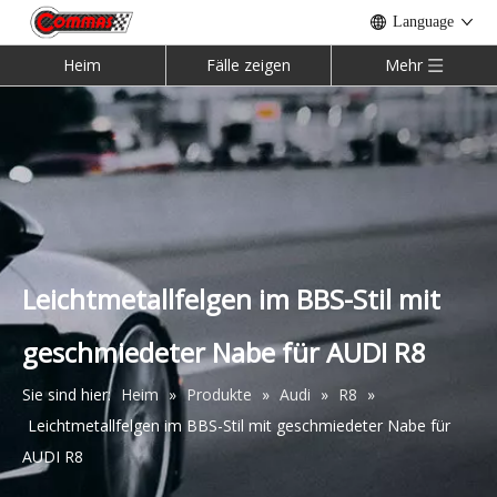
Language
Heim
Fälle zeigen
Mehr
Leichtmetallfelgen im BBS-Stil mit
geschmiedeter Nabe für AUDI R8
Sie sind hier:
Heim
»
Produkte
»
Audi
»
R8
»
Leichtmetallfelgen im BBS-Stil mit geschmiedeter Nabe für
AUDI R8