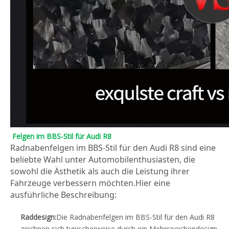
Felgen im BBS-Stil für Audi R8
Radnabenfelgen im BBS-Stil für den Audi R8 sind eine 
beliebte Wahl unter Automobilenthusiasten, die 
sowohl die Ästhetik als auch die Leistung ihrer 
Fahrzeuge verbessern möchten.Hier eine 
ausführliche Beschreibung:
Raddesign:
Die Radnabenfelgen im BBS-Stil für den Audi R8
zeichnen sich typischerweise durch ein Mehrspeichendesign