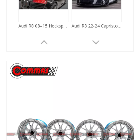
Audi R8 08–15 Heckspoilerflügel im Vorsteiner-Stil, trockene Kohlefaser
Audi R8 22-24 Capristo Style Dry Carbon Fiber Body Kit