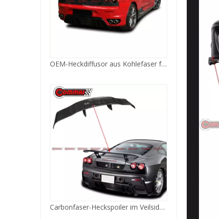
Carbonfaser-Heckspoiler im Veilside-Stil für Ferrari 430
Carbonfaser-Frontstoßstange im Veilside-Stil für Ferrari 430