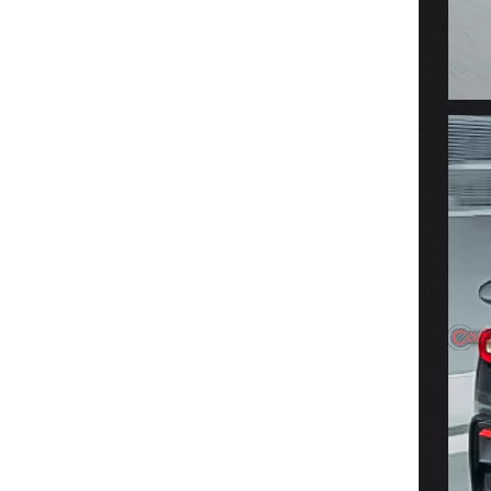
Karbonfaser-Bodykit im Hamann-Stil für Ferrari 430
SC-Style-Karbonfaser-Karosseriesatz für Ferrari 430