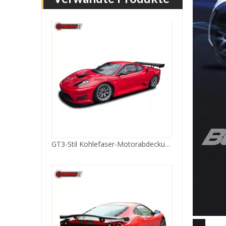
OEM-Heckdiffusor aus Kohlefaser für Ferrari 430