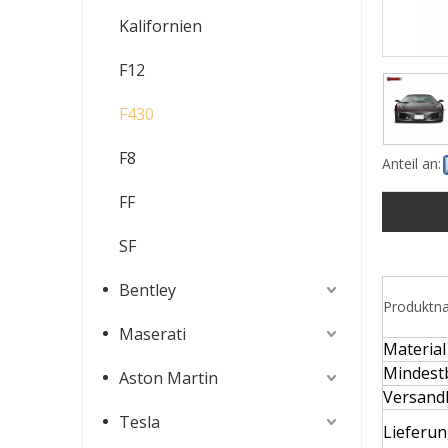
Kalifornien
F12
F430
F8
Anteil an:
FF
SF
Bentley
Produktn
Maserati
Material
Mindest
Aston Martin
Versand
Tesla
Lieferu