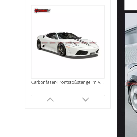
Widebody-Kit aus Kohlefaser im Liberty Walk-Stil für Ferrari 430