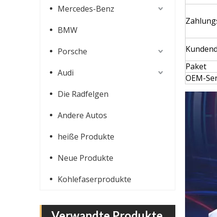
Mercedes-Benz
Zahlung
BMW
Kundendi
Porsche
Paket
Audi
Motorhaube aus Kohlefaser im P1-Stil für Ferrari 430
OEM-Ser
Die Radfelgen
Andere Autos
heiße Produkte
Neue Produkte
Kohlefaserprodukte
Verwandte Produkte
GT3-Stil Kohlefaser-Motorabdeckung für Ferrari 430