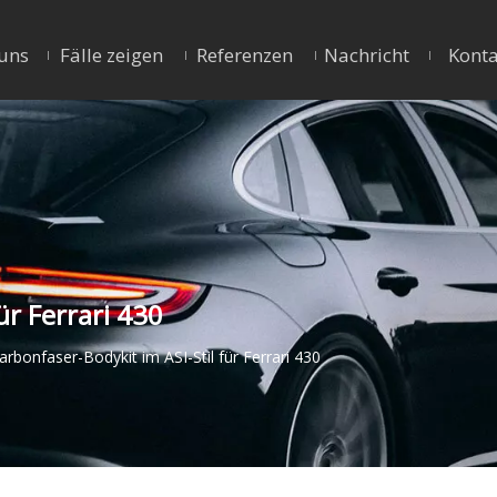
uns
Fälle zeigen
Referenzen
Nachricht
Konta
ür Ferrari 430
arbonfaser-Bodykit im ASI-Stil für Ferrari 430