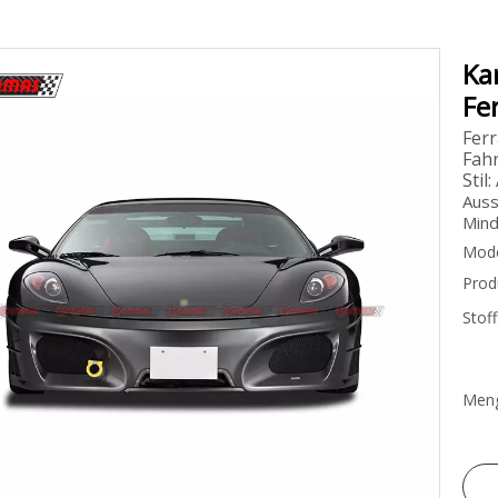
Ka
Fe
Ferr
Fahr
Stil:
Auss
Mind
Mode
Prod
Stoff
Meng