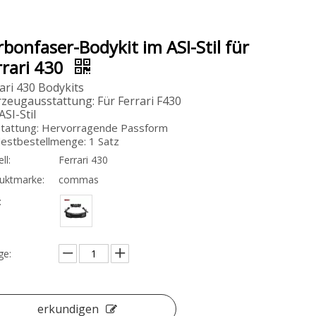
rbonfaser-Bodykit im ASI-Stil für
rrari 430
ari 430 Bodykits
zeugausstattung: Für Ferrari F430
 ASI-Stil
tattung: Hervorragende Passform
estbestellmenge: 1 Satz
ll:
Ferrari 430
uktmarke:
commas
:
e:
erkundigen