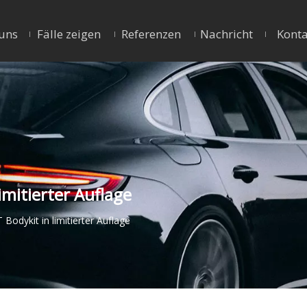
uns
Fälle zeigen
Referenzen
Nachricht
Konta
imitierter Auflage
Bodykit in limitierter Auflage