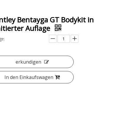
ntley Bentayga GT Bodykit in
mitierter Auflage
e:
erkundigen
In den Einkaufswagen