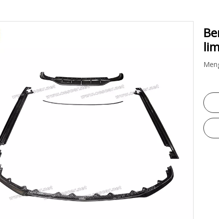
Be
li
Meng